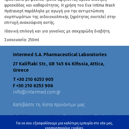
φρεσκάδας και καθαριότητας. Η χρήση του Eva Intima Wash
Hydrasept παράλληλα με αγωγή για την αντιμετώπιση
συμπτωμάτων της αιδοιοκολπικής ξηρότητας συντελεί στην
επιτυχή ανακούφιση αυτής.
Ιδανική επιλογή και για γυναίκες με σακχαρώδη διαβήτη.
Συσκευασία: 250ml
Intermed S.A. Pharmaceutical Laboratories
27 Kaliftaki Str., GR 145 64 Κifissia, Attica,
Greece
Τ +30 210 6253 905
F +30 210 6253 906
info@intermed.com.gr
Κατεβάστε τη λίστα προϊόντων μας
© 2026 Intermed S.A. |
Όροι χρήσης
|
Cookies
|
Πολιτική Απορρήτου
|
Πολιτικές
Για να σου εξασφαλίσουμε μια καλύτερη εμπειρία στο site μας,
χρησιμοποιούμε cookies.