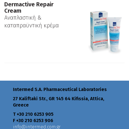
Dermactive Repair
Cream
Αναπλαστική &
καταπραϋντική κρέμα
Intermed S.A. Pharmaceutical Laboratories
27 Kaliftaki Str., GR 145 64 Κifissia, Attica,
Greece
Τ +30 210 6253 905
F +30 210 6253 906
info@intermed.com.gr