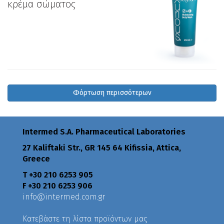
κρέμα σώματος
Φόρτωση περισσότερων
Intermed S.A. Pharmaceutical Laboratories
27 Kaliftaki Str., GR 145 64 Κifissia, Attica,
Greece
Τ +30 210 6253 905
F +30 210 6253 906
info@intermed.com.gr
Κατεβάστε τη λίστα προϊόντων μας