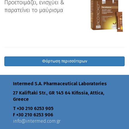
Προετοιμάζει, ενισχύει &
παρατείνει το μαύρισμα
Φόρτωση περισσότερων
Intermed S.A. Pharmaceutical Laboratories
27 Kaliftaki Str., GR 145 64 Κifissia, Attica,
Greece
Τ +30 210 6253 905
F +30 210 6253 906
info@intermed.com.gr