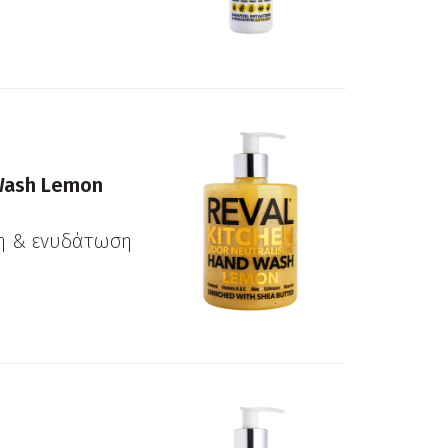
 Wash Lemon
η & ενυδάτωση