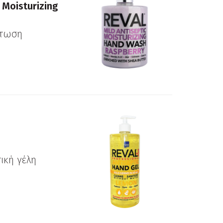
 Moisturizing
άτωση
ική γέλη