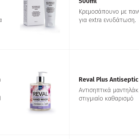
500ml
Κρεμοσάπουνο με παν
α
για extra ενυδάτωση.
m
Reval Plus Antisepti
Αντισηπτικά μαντηλάκι
η
στιγμιαίο καθαρισμό