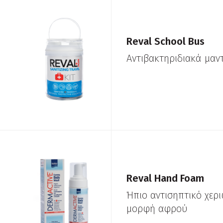
Reval School Bus
Αντιβακτηριδιακά μαν
Reval Hand Foam
Ήπιο αντισηπτικό χερ
μορφή αφρού