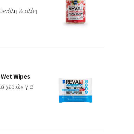
θενόλη & αλόη
c Wet Wipes
α χεριών για