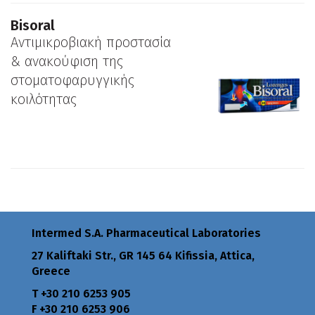
Bisoral
Αντιμικροβιακή προστασία
& ανακούφιση της
στοματοφαρυγγικής
κοιλότητας
Intermed S.A. Pharmaceutical Laboratories
27 Kaliftaki Str., GR 145 64 Κifissia, Attica,
Greece
Τ +30 210 6253 905
F +30 210 6253 906