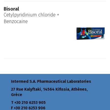
Bisoral
Cetylpyridinium chloride +
Benzocaine
Intermed S.A. Pharmaceutical Laboratories
27 Rue Kalyftaki, 14564 Kifissia, Athènes,
Grèce
Τ +30 210 6253 905
F +30 210 6253 906