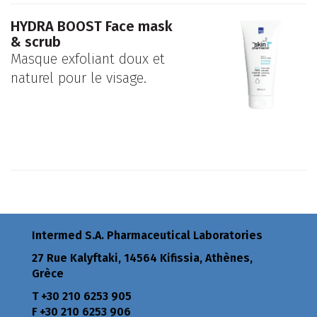
HYDRA BOOST Face mask
& scrub
Masque exfoliant doux et
naturel pour le visage.
Intermed S.A. Pharmaceutical Laboratories
27 Rue Kalyftaki, 14564 Kifissia, Athènes,
Grèce
Τ +30 210 6253 905
F +30 210 6253 906