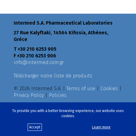
Intermed S.A. Pharmaceutical Laboratories
27 Rue Kalyftaki, 14564 Kifissia, Athènes,
Grèce
Τ +30 210 6253 905
F +30 210 6253 906
info@intermed.com.gr
Télécharger notre liste de produits
© 2026 Intermed S.A. |
Terms of use
|
Cookies
|
Privacy Policy
|
Policies
Créé par
eproductions
To provide you with a better browsing experience, our website uses
cookies.
Accept
Learn more