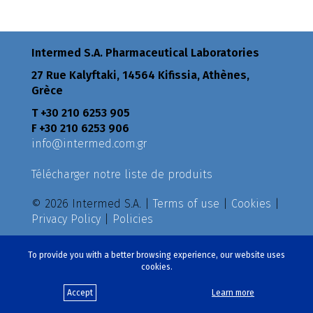
Intermed S.A. Pharmaceutical Laboratories
27 Rue Kalyftaki, 14564 Kifissia, Athènes,
Grèce
Τ +30 210 6253 905
F +30 210 6253 906
info@intermed.com.gr
Télécharger notre liste de produits
© 2026 Intermed S.A. |
Terms of use
|
Cookies
|
Privacy Policy
|
Policies
Créé par
eproductions
To provide you with a better browsing experience, our website uses
cookies.
Accept
Learn more