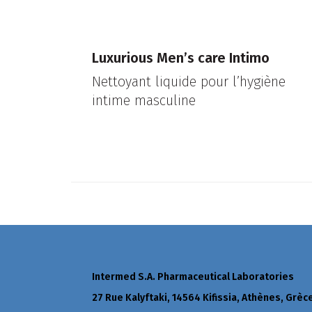
Luxurious Men’s care Intimo
Nettoyant liquide pour l’hygiène
intime masculine
Intermed S.A. Pharmaceutical Laboratories
27 Rue Kalyftaki, 14564 Kifissia, Athènes, Grèc