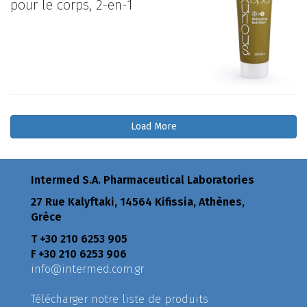
pour le corps, 2-en-1
Load More
Intermed S.A. Pharmaceutical Laboratories
27 Rue Kalyftaki, 14564 Kifissia, Athènes,
Grèce
Τ +30 210 6253 905
F +30 210 6253 906
info@intermed.com.gr
Télécharger notre liste de produits