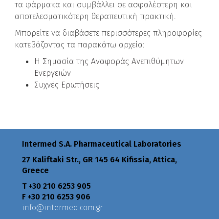
τα φάρμακα και συμβάλλει σε ασφαλέστερη και
αποτελεσματικότερη θεραπευτική πρακτική.
Μπορείτε να διαβάσετε περισσότερες πληροφορίες
κατεβάζοντας τα παρακάτω αρχεία:
Η Σημασία της Αναφοράς Ανεπιθύμητων
Ενεργειών
Συχνές Ερωτήσεις
Intermed S.A. Pharmaceutical Laboratories
27 Kaliftaki Str., GR 145 64 Κifissia, Attica,
Greece
Τ +30 210 6253 905
F +30 210 6253 906
info@intermed.com.gr