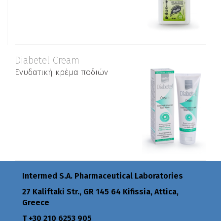
Diabetel Cream
Ενυδατική κρέμα ποδιών
Intermed S.A. Pharmaceutical Laboratories
27 Kaliftaki Str., GR 145 64 Κifissia, Attica,
Greece
Τ +30 210 6253 905