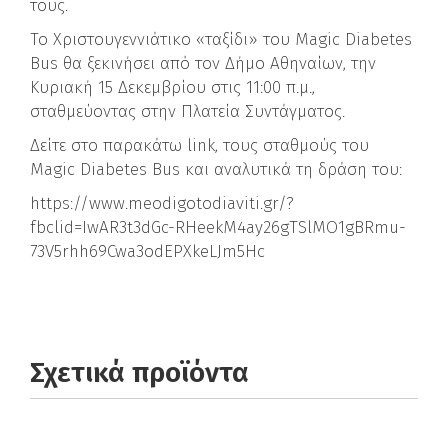
τους.
Το Χριστουγεννιάτικο «ταξίδι» του Magic Diabetes
Bus θα ξεκινήσει από τον Δήμο Αθηναίων, την
Κυριακή 15 Δεκεμβρίου στις 11:00 π.μ.,
σταθμεύοντας στην Πλατεία Συντάγματος.
Δείτε στο παρακάτω link, τους σταθμούς του
Magic Diabetes Bus και αναλυτικά τη δράση του:
https://www.meodigotodiaviti.gr/?
fbclid=IwAR3t3dGc-RHeekM4ay26gTSlMO1gBRmu-
73V5rhh69Cwa3odEPXkeLJm5Hc
Σχετικά προϊόντα