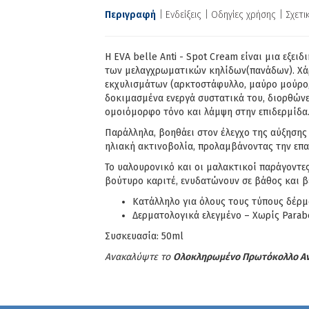
Περιγραφή
Ενδείξεις
Οδηγίες χρήσης
Σχετ
Η EVA belle Anti - Spot Cream είναι μια εξει
των μελαγχρωματικών κηλίδων(πανάδων). Χά
εκχυλισμάτων (αρκτοστάφυλλο, μαύρο μούρο, 
δοκιμασμένα ενεργά συστατικά του, διορθώνει
ομοιόμορφο τόνο και λάμψη στην επιδερμίδα
Παράλληλα, βοηθάει στον έλεγχο της αύξησης 
ηλιακή ακτινοβολία, προλαμβάνοντας την επα
Το υαλουρονικό και οι μαλακτικοί παράγοντες
βούτυρο καριτέ, ενυδατώνουν σε βάθος και β
Κατάλληλο για όλους τους τύπους δέρ
Δερματολογικά ελεγμένο – Χωρίς Parab
Συσκευασία: 50ml
Ανακαλύψτε το
Oλοκληρωμένο Πρωτόκολλο Αν