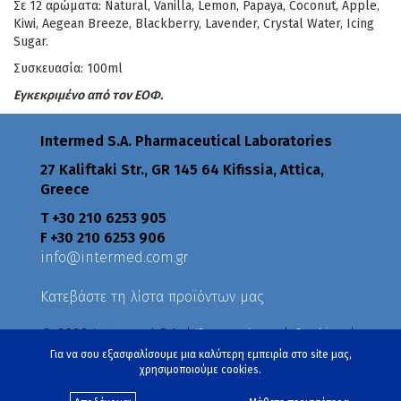
Σε 12 αρώματα: Natural, Vanilla, Lemon, Papaya, Coconut, Apple,
Kiwi, Aegean Breeze, Blackberry, Lavender, Crystal Water, Icing
Sugar.
Συσκευασία: 100ml
Εγκεκριμένο από τον ΕΟΦ.
Intermed S.A. Pharmaceutical Laboratories
27 Kaliftaki Str., GR 145 64 Κifissia, Attica,
Greece
Τ +30 210 6253 905
F +30 210 6253 906
info@intermed.com.gr
Κατεβάστε τη λίστα προϊόντων μας
© 2026 Intermed S.A. |
Όροι χρήσης
|
Cookies
|
Πολιτική Απορρήτου
|
Πολιτικές
Για να σου εξασφαλίσουμε μια καλύτερη εμπειρία στο site μας,
χρησιμοποιούμε cookies.
Created by
eproductions