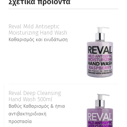
Σχετικά προϊόντα
Reval Mild Antiseptic
Moisturizing Hand Wash
Καθαρισμός και ενυδάτωση
Reval Deep Cleansing
Hand Wash 500ml
Βαθύς Καθαρισμός & ήπια
αντιβακτηριδιακή
προστασία