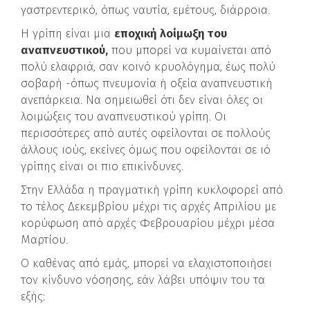
γαστρεντερικό, όπως ναυτία, εμέτους, διάρροια.
Η γρίπη είναι μια
εποχική λοίμωξη του
αναπνευστικού,
που μπορεί να κυμαίνεται από
πολύ ελαφριά, σαν κοινό κρυολόγημα, έως πολύ
σοβαρή -όπως πνευμονία ή οξεία αναπνευστική
ανεπάρκεια. Να σημειωθεί ότι δεν είναι όλες οι
λοιμώξεις του αναπνευστικού γρίπη. Οι
περισσότερες από αυτές οφείλονται σε πολλούς
άλλους ιούς, εκείνες όμως που οφείλονται σε ιό
γρίπης είναι οι πιο επικίνδυνες.
Στην Ελλάδα η πραγματική γρίπη κυκλοφορεί από
το τέλος Δεκεμβρίου μέχρι τις αρχές Απριλίου με
κορύφωση από αρχές Φεβρουαρίου μέχρι μέσα
Μαρτίου.
Ο καθένας από εμάς, μπορεί να ελαχιστοποιήσει
τον κίνδυνο νόσησης, εάν λάβει υπόψιν του τα
εξής: