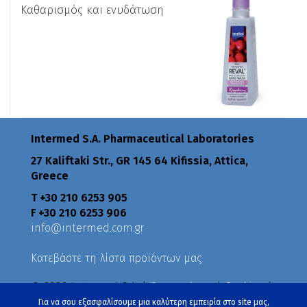
Καθαρισμός και ενυδάτωση
Intermed S.A. Pharmaceutical Laboratories
27 Kaliftaki Str., GR 145 64 Κifissia, Attica,
Greece
Τ +30 210 6253 905
F +30 210 6253 906
info@intermed.com.gr
Κατεβάστε τη λίστα προϊόντων μας
© 2026 Intermed S.A. |
Όροι χρήσης
|
Cookies
|
Πολιτική Απορρήτου
|
Πολιτικές
Για να σου εξασφαλίσουμε μια καλύτερη εμπειρία στο site μας,