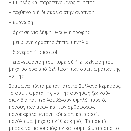
– υψηλός και παρατεινόμενος πυρετός
– ταχύπνοια ή δυσκολία στην αναπνοή
– κυάνωση
– άρνηση για λήψη υγρών ή τροφής
– μειωμένη δραστηριότητα, υπνηλία
– διέγερση ή σπασμοί
– επανεμφάνιση του πυρετού ή επιδείνωση του
βήχα ύστερα από βελτίωση των συμπτωμάτων της
γρίπης
Σύμφωνα πάντα με τον Ιατρικό Σύλλογο Κέρκυρας,
τα συμπτώματα της γρίπης συνήθως ξεκινούν
αιφνίδια και περιλαμβάνουν υψηλό πυρετό,
πόνους των μυών και των αρθρώσεων,
πονοκέφαλο, έντονη κόπωση, καταρροή,
πονόλαιμο, βήχα (συνήθως ξηρό). Τα παιδιά
μπορεί να παρουσιάζουν και συμπτώματα από το