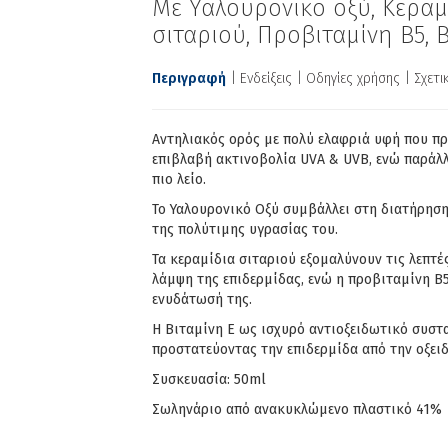
Με Υαλουρονικο οξύ, Κεραμ
σιταριού, Προβιταμίνη Β5, 
Περιγραφή
Ενδείξεις
Οδηγίες χρήσης
Σχετ
Αντηλιακός ορός με πολύ ελαφριά υφή που π
επιβλαβή ακτινοβολία UVA & UVB, ενώ παράλλ
πιο λείο.
Το Υαλουρονικό Οξύ συμβάλλει στη διατήρηση
της πολύτιμης υγρασίας του.
Τα κεραμίδια σιταριού εξομαλύνουν τις λεπτ
λάμψη της επιδερμίδας, ενώ η προβιταμίνη Β
ενυδάτωσή της.
Η Βιταμίνη Ε ως ισχυρό αντιοξειδωτικό συστα
προστατεύοντας την επιδερμίδα από την οξει
Συσκευασία: 50ml
Σωληνάριο από ανακυκλώμενο πλαστικό 41%