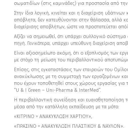
σωματιδίων (στις καμινάδες) για προστασία από τη
Στην ίδια λογική, κινείται και η διαχείριση υδάτιν
απόβλητα, δεν κατευθύνονται στην θάλασσα, αλλά 
διαχείρισης αποβλήτων, ώστε να προστατεύεται από
Αξίζει να σημειωθεί, ότι υπάρχει συλλογικό σύστημα
πηγή. Γενικότερα, υπάρχει υπεύθυνη διαχείριση απο
Είναι αξιοσημείωτο ακόμη, ότι ο εξοπλισμός των εργ
με στόχο τη μείωση του περιβαλλοντικού αποτυπώμ
Επίσης, στις εγκαταστάσεις των εταιρειών του Ομί
ανακύκλωσης με τη συμμετοχή των εργαζομένων και
που έχουν τοποθετηθεί στους χώρους εργασίας για 
“U & I Green – Uni-Pharma & InterMed”.
Η περιβαλλοντική συνείδηση και ευαισθητοποίηση τ
μέσα από την κατάλληλη εκπαίδευση με τα μότο:
«ΚΙΤΡΙΝΟ = ΑΝΑΚΥΚΛΩΣΗ ΧΑΡΤΙΟΥ»,
«ΠΡΑΣΙΝΟ = ΑΝΑΚΥΚΛΩΣΗ ΠΛΑΣΤΙΚΟΥ & ΝΑΥΛΟΝ».