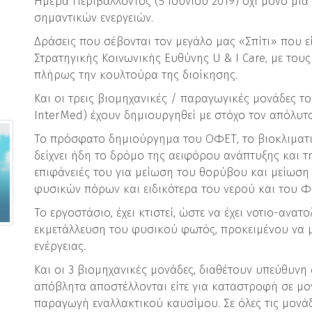
Ημέρα Περιβάλλοντος (5 Ιουνίου 2019) όχι μόνο μία 
σημαντικών ενεργειών.
Δράσεις που σέβονται τον μεγάλο μας «Σπίτι» που 
Στρατηγικής Κοινωνικής Ευθύνης U & I Care, με τους
πλήρως την κουλτούρα της διοίκησης.
Και οι τρεις βιομηχανικές / παραγωγικές μονάδες τ
InterMed) έχουν δημιουργηθεί με στόχο τον απόλυτ
Το πρόσφατο δημιούργημα του ΟΦΕΤ, το βιοκλιματι
δείχνει ήδη το δρόμο της αειφόρου ανάπτυξης και τ
επιφάνειές του για μείωση του θορύβου και μείωση
φυσικών πόρων και ειδικότερα του νερού και του Φ
Το εργοστάσιο, έχει κτιστεί, ώστε να έχει νοτιο-αν
εκμετάλλευση του φυσικού φωτός, προκειμένου να μ
ενέργειας.
Και οι 3 βιομηχανικές μονάδες, διαθέτουν υπεύθυνη
απόβλητα αποστέλλονται είτε για καταστροφή σε μον
παραγωγή εναλλακτικού καυσίμου. Σε όλες τις μονά