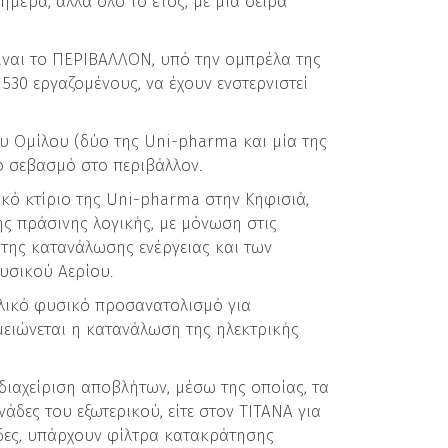
ημέρα, αλλά όλο το έτος, με μία σειρά
είναι το ΠΕΡΙΒΑΛΛΟΝ, υπό την ομπρέλα της
 530 εργαζομένους, να έχουν ενστερνιστεί
ου Ομίλου (δύο της Uni-pharma και μία της
ο σεβασμό στο περιβάλλον.
κό κτίριο της Uni-pharma στην Κηφισιά,
ης πράσινης λογικής, με μόνωση στις
 της κατανάλωσης ενέργειας και των
υσικού Αερίου.
ατολικό φυσικό προσανατολισμό για
ειώνεται η κατανάλωση της ηλεκτρικής
 διαχείριση αποβλήτων, μέσω της οποίας, τα
άδες του εξωτερικού, είτε στον ΤΙΤΑΝΑ για
δες, υπάρχουν φίλτρα κατακράτησης