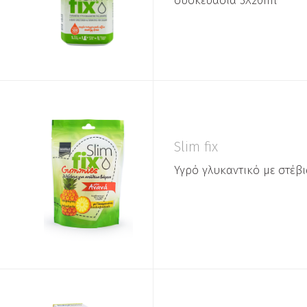
συσκευασία 3Χ20ml
Slim fix
Υγρό γλυκαντικό με στέβι