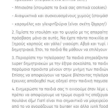
- Μπισκότα (ετοιμάστε τα δικά σας σπιτικά cookies)
- Αναψυκτικά και συσκευασμένους χυμούς (ετοιμάσ
- καραμέλες και γλειφιτζούρια (είναι σκέτη ζάχαρη!)
2. Γεμίστε το ντουλάπι και το ψυγείο με τις απαραίτη
πρόσβαση μόνο σε αυτές. Να έχετε πάντα ποικιλία 
Ξηρούς καρπούς και γάλα/ γιαούρτι. Αβγά και τυρί. 
δημητριακά. Έτσι, τα παιδιά θα μάθουν να επιλέγουν
3. Περιορίστε την τηλεόραση! Τα παιδιά επηρεάζοντ
super δημητριακών με την έξτρα σοκολάτα, τα παιδικ
παρόμοια προιόντα μένουν στην μνήμη των παιδιών 
Επίσης να αποφεύγουν να τρώνε βλέποντας τηλεόρασ
έρευνες αποδειχθεί πως οδηγεί στην παιδική παχυσα
4. Ενημερώστε τα παιδιά σας τι εννοούμε όταν λέμε υ
πρέπει να αποφύγουμε να τρώμε συχνά τις επεξεργα
πουλάνε έξω! Γιατί είναι πιο σημαντικό να μαγειρεύ
από το να αγοράζουμε τα burger και άλλα junk food