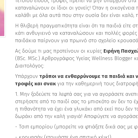
τέτοιου είδους τροφές πρέπει να μην υπάρχουν στα 
καταναλώνουν οι ίδιοι οι γονείς! Όταν η οικογένεια 
καλάθι με όλα αυτά που στην ουσία δεν είναι καλό, 
Η θλιβερή πραγματικότητα είναι ότι τα παιδιά είτε σ
κάτι ανθυγιεινό να καταναλώσουν και πολλές φορές 
παιδάκια παίρνουν για πρωινό στο σχολείο κρουασά
Ας δούμε τι μας προτείνουν οι κυρίες
Ειρήνη Πασχα
(BSc. MSc.) Αρθρογράφος Υγείας Wellness Blogger κ
Διαιτολόγος:
Υπάρχουν
τρόποι να ενθαρρύνουμε τα παιδιά και 
τροφές και σνακ
για την καθημερινή τους διατροφή
1. Μην ξοδεύετε τα λεφτά σας για να αγοράσετε ανεπ
στερήσετε από το παιδί σας το μπισκότο αν δεν το έ
η πιθανότητα να έχει ένα γλυκάκι από εκεί που δεν 
δωράκι από την καλή γιαγιά! Αποφύγετε να αγοράσετ
- Τσιπ εμπορίου (μπορείτε να φτιάξετε δικά σας με φ
- κρουασάν (ετοιμάστε ένα σπιτικό κέικ!)