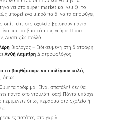
ντουλάπια του σπιτιού και να μην τα
πηγαίνει στο super market και γεμίζει το
πώς μπορεί ένα μικρό παιδί να τα αποφύγει;
το σπίτι είτε στο σχολείο βρίσκουν πάντα
είναι και το βασικό τους γεύμα. Πόσα
ν; Δυστυχώς πολλά!
λέρη
Βιολόγος – Ειδικευμένη στη διατροφή
αι
Ανθή Λαμπίρη
Διατροφολόγος -
να τα βοηθήσουμε να επιλέγουν καλές
, όπως:
ιθύμητα τρόφιμα! Είναι σπατάλη! Δεν θα
χετε πάντα στο ντουλάπι σας! Πάντα υπάρχει
το περιμένετε όπως κέρασμα στο σχολείο ή
ε:
ρέσκιες πατάτες, στο γκριλ!