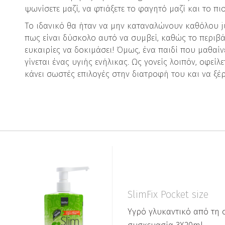
ψωνίσετε μαζί, να φτιάξετε το φαγητό μαζί και το πι
Το ιδανικό θα ήταν να μην καταναλώνουν καθόλου ju
πως είναι δύσκολο αυτό να συμβεί, καθώς το περι
ευκαιρίες να δοκιμάσει! Όμως, ένα παιδί που μαθαίν
γίνεται ένας υγιής ενήλικας. Ως γονείς λοιπόν, οφεί
κάνει σωστές επιλογές στην διατροφή του και να ξέρ
SlimFix Pocket size
Yγρό γλυκαντικό από τη 