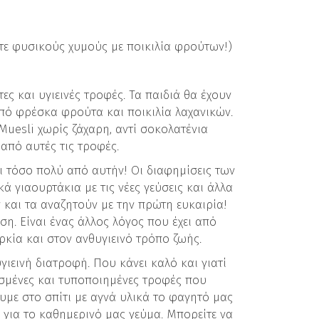
τε φυσικούς χυμούς με ποικιλία φρούτων!)
τες και υγιεινές τροφές. Τα παιδιά θα έχουν
από φρέσκα φρούτα και ποικιλία λαχανικών.
Muesli χωρίς ζάχαρη, αντί σοκολατένια
 από αυτές τις τροφές.
αι τόσο πολύ από αυτήν! Οι διαφημίσεις των
ά γιαουρτάκια με τις νέες γεύσεις και άλλα
και τα αναζητούν με την πρώτη ευκαιρία!
η. Είναι ένας άλλος λόγος που έχει από
ρκία και στον ανθυγιεινό τρόπο ζωής.
γιεινή διατροφή. Που κάνει καλό και γιατί
σμένες και τυποποιημένες τροφές που
ουμε στο σπίτι με αγνά υλικά το φαγητό μας
 για το καθημερινό μας γεύμα. Μπορείτε να