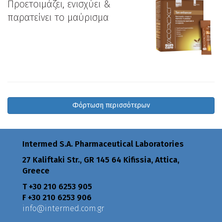
Προετοιμάζει, ενισχύει &
παρατείνει το μαύρισμα
Φόρτωση περισσότερων
Intermed S.A. Pharmaceutical Laboratories
27 Kaliftaki Str., GR 145 64 Κifissia, Attica,
Greece
Τ +30 210 6253 905
F +30 210 6253 906
info@intermed.com.gr