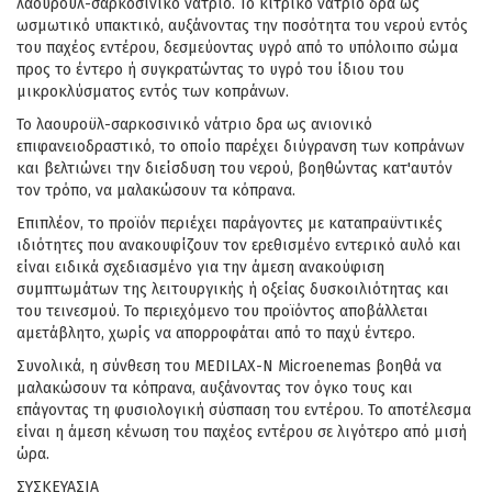
λαουροϋλ-σαρκοσινικό νάτριο. Το κιτρικό νάτριο δρα ως
ωσμωτικό υπακτικό, αυξάνοντας την ποσότητα του νερού εντός
του παχέος εντέρου, δεσμεύοντας υγρό από το υπόλοιπο σώμα
προς το έντερο ή συγκρατώντας το υγρό του ίδιου του
μικροκλύσματος εντός των κοπράνων.
Το λαουροϋλ-σαρκοσινικό νάτριο δρα ως ανιονικό
επιφανειοδραστικό, το οποίο παρέχει διύγρανση των κοπράνων
και βελτιώνει την διείσδυση του νερού, βοηθώντας κατ'αυτόν
τον τρόπο, να μαλακώσουν τα κόπρανα.
Επιπλέον, το προϊόν περιέχει παράγοντες με καταπραϋντικές
ιδιότητες που ανακουφίζουν τον ερεθισμένο εντερικό αυλό και
είναι ειδικά σχεδιασμένο για την άμεση ανακούφιση
συμπτωμάτων της λειτουργικής ή οξείας δυσκοιλιότητας και
του τεινεσμού. Το περιεχόμενο του προϊόντος αποβάλλεται
αμετάβλητο, χωρίς να απορροφάται από το παχύ έντερο.
Συνολικά, η σύνθεση του MEDILAX-N Microenemas βοηθά να
μαλακώσουν τα κόπρανα, αυξάνοντας τον όγκο τους και
επάγοντας τη φυσιολογική σύσπαση του εντέρου. Το αποτέλεσμα
είναι η άμεση κένωση του παχέος εντέρου σε λιγότερο από μισή
ώρα.
ΣΥΣΚΕΥΑΣΙΑ