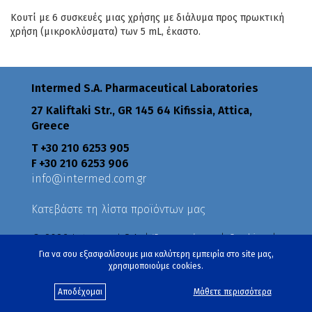
Κουτί με 6 συσκευές μιας χρήσης με διάλυμα προς πρωκτική
χρήση (μικροκλύσματα) των 5 mL, έκαστο.
Intermed S.A. Pharmaceutical Laboratories
27 Kaliftaki Str., GR 145 64 Κifissia, Attica,
Greece
Τ +30 210 6253 905
F +30 210 6253 906
info@intermed.com.gr
Κατεβάστε τη λίστα προϊόντων μας
© 2026 Intermed S.A. |
Όροι χρήσης
|
Cookies
|
Πολιτική Απορρήτου
|
Πολιτικές
Για να σου εξασφαλίσουμε μια καλύτερη εμπειρία στο site μας,
χρησιμοποιούμε cookies.
Created by
eproductions
Αποδέχομαι
Μάθετε περισσότερα