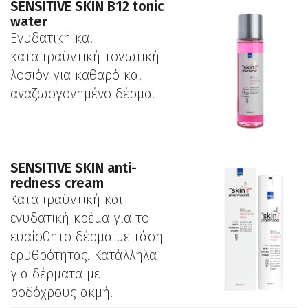
SENSITIVE SKIN Β12 tonic
water
Ενυδατική και
καταπραϋντική τονωτική
λοσιόν για καθαρό και
αναζωογονημένο δέρμα.
SENSITIVE SKIN anti-
redness cream
Καταπραϋντική και
ενυδατική κρέμα για το
ευαίσθητο δέρμα με τάση
ερυθρότητας. Κατάλληλα
για δέρματα με
ροδόχρους ακμή.