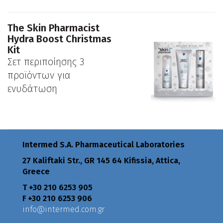
The Skin Pharmacist
Hydra Boost Christmas
Kit
Σετ περιποίησης 3
προϊόντων για
ενυδάτωση
Intermed S.A. Pharmaceutical Laboratories
27 Kaliftaki Str., GR 145 64 Κifissia, Attica,
Greece
Τ +30 210 6253 905
F +30 210 6253 906
info@intermed.com.gr