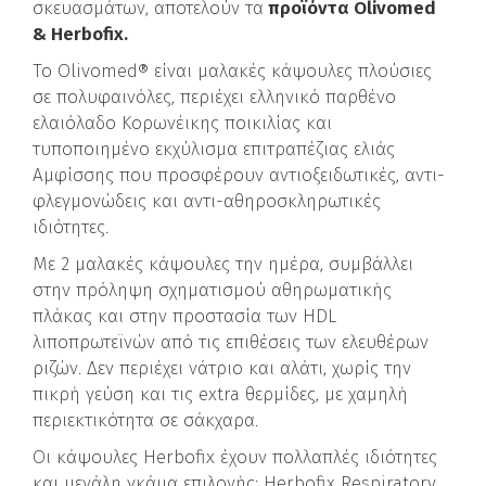
σκευασμάτων, αποτελούν τα
προϊόντα Olivomed
& Herbofix.
Το Olivomed® είναι μαλακές κάψουλες πλούσιες
σε πολυφαινόλες, περιέχει ελληνικό παρθένο
ελαιόλαδο Κορωνέικης ποικιλίας και
τυποποιημένο εκχύλισμα επιτραπέζιας ελιάς
Αμφίσσης που προσφέρουν αντιοξειδωτικές, αντι-
φλεγμονώδεις και αντι-αθηροσκληρωτικές
ιδιότητες.
Με 2 μαλακές κάψουλες την ημέρα, συμβάλλει
στην πρόληψη σχηματισμού αθηρωματικής
πλάκας και στην προστασία των HDL
λιποπρωτεϊνών από τις επιθέσεις των ελευθέρων
ριζών. Δεν περιέχει νάτριο και αλάτι, χωρίς την
πικρή γεύση και τις extra θερμίδες, με χαμηλή
περιεκτικότητα σε σάκχαρα.
Οι κάψουλες Herbofix έχουν πολλαπλές ιδιότητες
και μεγάλη γκάμα επιλογής: Herbofix Respiratory