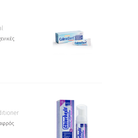
al
ενικές
itioner
 αφρός