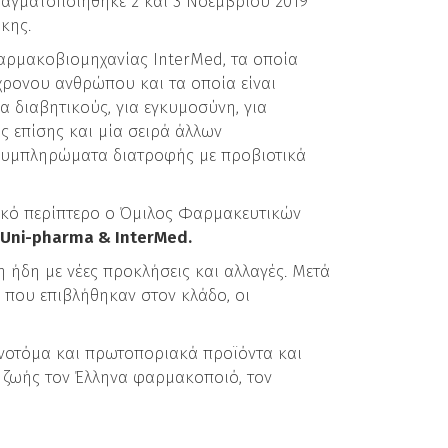
αγματοποιήθηκε 2 και 3 Νοεμβρίου 2019
κης.
φαρμακοβιομηχανίας InterMed, τα οποία
χρονου ανθρώπου και τα οποία είναι
α διαβητικούς, για εγκυμοσύνη, για
ς επίσης και μία σειρά άλλων
συμπληρώματα διατροφής με προβιοτικά
ιακό περίπτερο ο Όμιλος Φαρμακευτικών
Uni-pharma & InterMed.
 ήδη με νέες προκλήσεις και αλλαγές. Μετά
ς που επιβλήθηκαν στον κλάδο, οι
ινοτόμα και πρωτοποριακά προϊόντα και
 ζωής τον Έλληνα φαρμακοποιό, τον