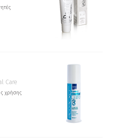
νητές
al Care
ς χρήσης