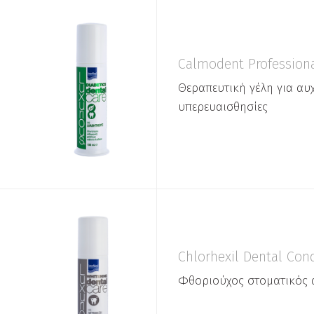
Calmodent Profession
Θεραπευτική γέλη για αυχ
υπερευαισθησίες
Chlorhexil Dental Cond
Φθοριούχος στοματικός