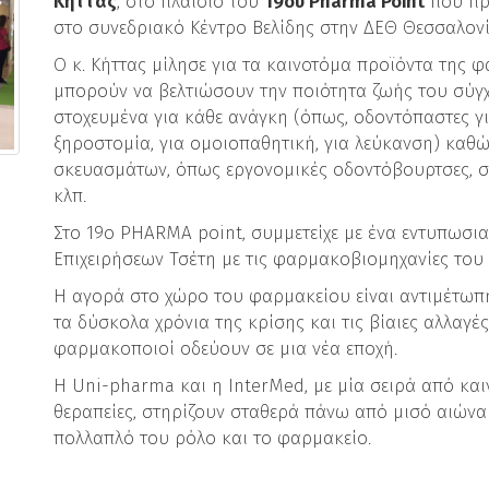
Κήττας
, στο πλαίσιο του
19ου Pharma Point
που πρ
στο συνεδριακό Κέντρο Βελίδης στην ΔΕΘ Θεσσαλονί
Ο κ. Κήττας μίλησε για τα καινοτόμα προϊόντα της 
μπορούν να βελτιώσουν την ποιότητα ζωής του σύγ
στοχευμένα για κάθε ανάγκη (όπως, οδοντόπαστες γι
ξηροστομία, για ομοιοπαθητική, για λεύκανση) καθώ
σκευασμάτων, όπως εργονομικές οδοντόβουρτσες, 
κλπ.
Στο 19o PHARMA point, συμμετείχε με ένα εντυπωσ
Επιχειρήσεων Τσέτη με τις φαρμακοβιομηχανίες του
Η αγορά στο χώρο του φαρμακείου είναι αντιμέτωπη
τα δύσκολα χρόνια της κρίσης και τις βίαιες αλλαγέ
φαρμακοποιοί οδεύουν σε μια νέα εποχή.
Η Uni-pharma και η InterMed, με μία σειρά από κα
θεραπείες, στηρίζουν σταθερά πάνω από μισό αιώνα
πολλαπλό του ρόλο και το φαρμακείο.