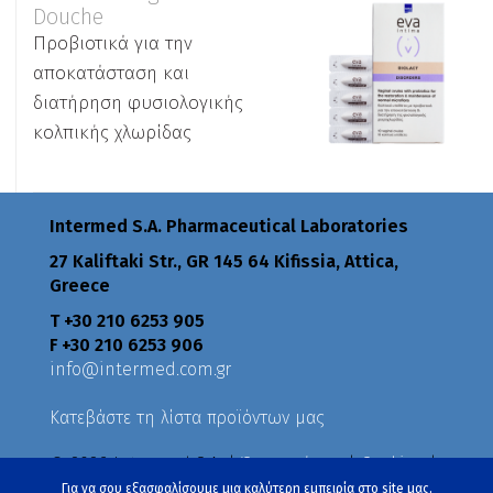
Douche
Προβιοτικά για την
αποκατάσταση και
διατήρηση φυσιολογικής
κολπικής χλωρίδας
Intermed S.A. Pharmaceutical Laboratories
27 Kaliftaki Str., GR 145 64 Κifissia, Attica,
Greece
Τ +30 210 6253 905
F +30 210 6253 906
info@intermed.com.gr
Κατεβάστε τη λίστα προϊόντων μας
© 2026 Intermed S.A. |
Όροι χρήσης
|
Cookies
|
Πολιτική Απορρήτου
|
Πολιτικές
Για να σου εξασφαλίσουμε μια καλύτερη εμπειρία στο site μας,