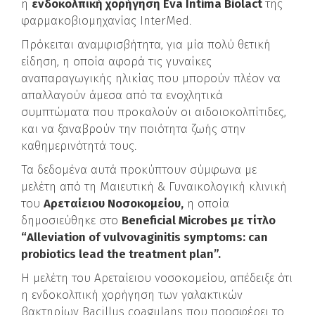
η
ενδοκολπική χορήγηση Eva Intima Biolact
της
φαρμακοβιομηχανίας InterMed.
Πρόκειται αναμφισβήτητα, για μία πολύ θετική
είδηση, η οποία αφορά τις γυναίκες
αναπαραγωγικής ηλικίας που μπορούν πλέον να
απαλλαγούν άμεσα από τα ενοχλητικά
συμπτώματα που προκαλούν οι αιδοιοκολπίτιδες,
και να ξαναβρούν την ποιότητα ζωής στην
καθημερινότητά τους.
Τα δεδομένα αυτά προκύπτουν σύμφωνα με
μελέτη από τη Μαιευτική & Γυναικολογική κλινική
του
Αρεταίειου Νοσοκομείου,
η οποία
δημοσιεύθηκε στο
Beneficial Microbes με τίτλο
“Alleviation of vulvovaginitis symptoms: can
probiotics lead the treatment plan”.
Η μελέτη του Αρεταίειου νοσοκομείου, απέδειξε ότι
η ενδοκολπική χορήγηση των γαλακτικών
βακτηρίων Bacillus coagulans που προσφέρει το