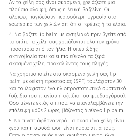
Αν τα χείλη σας είναι σκασμένα, χρειάζεστε μια
πλούσια αλοιφή, όπως η λευκή βαζελίνη. Οι
αλοιφές παγιδεύουν περισσότερη υγρασία στο
εσωτερικό των χειλιών απ' ότι οι κρέμες ή τα έλαια.
4. Να βάζετε lip balm με αντηλιακό πριν βγείτε από
το σπίτι. Τα χείλη σας χρειάζονται όλο τον χρόνο
προστασία από τον ήλιο. Η υπεριώδης
ακτινοβολία του καίει πιο εύκολα τα ξερά,
σκασμένα χείλη, προκαλώντας τους πληγές.
Να χρησιμοποιείτε στα σκασμένα χείλη σας lip
balm με δείκτη προστασίας (SPF) τουλάχιστον 30
και τουλάχιστον ένα ηλιοπροστατευτικό συστατικό
(οξείδιο του τιτανίου ή οξείδιο του ψευδαργύρου).
Όσο μένετε εκτός σπιτιού, να επαναλαμβάνετε την
επάλειψη κάθε 2 ώρες, βάζοντας άφθονο lip balm.
5. Να πίνετε άφθονο νερό. Τα σκασμένα χείλη είναι
ξερά και η αφυδάτωση είναι κύρια αιτία τους.
Όταν ο οργανισμός είναι αφυδατωμένος, έλκει