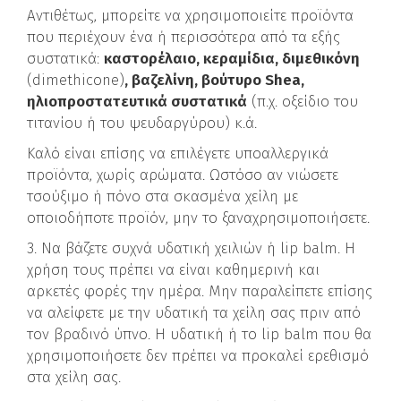
Αντιθέτως, μπορείτε να χρησιμοποιείτε προϊόντα
που περιέχουν ένα ή περισσότερα από τα εξής
συστατικά:
καστορέλαιο, κεραμίδια, διμεθικόνη
(dimethicone)
, βαζελίνη, βούτυρο Shea,
ηλιοπροστατευτικά συστατικά
(π.χ. οξείδιο του
τιτανίου ή του ψευδαργύρου) κ.ά.
Καλό είναι επίσης να επιλέγετε υποαλλεργικά
προϊόντα, χωρίς αρώματα. Ωστόσο αν νιώσετε
τσούξιμο ή πόνο στα σκασμένα χείλη με
οποιοδήποτε προϊόν, μην το ξαναχρησιμοποιήσετε.
3. Να βάζετε συχνά υδατική χειλιών ή lip balm. Η
χρήση τους πρέπει να είναι καθημερινή και
αρκετές φορές την ημέρα. Μην παραλείπετε επίσης
να αλείφετε με την υδατική τα χείλη σας πριν από
τον βραδινό ύπνο. Η υδατική ή το lip balm που θα
χρησιμοποιήσετε δεν πρέπει να προκαλεί ερεθισμό
στα χείλη σας.