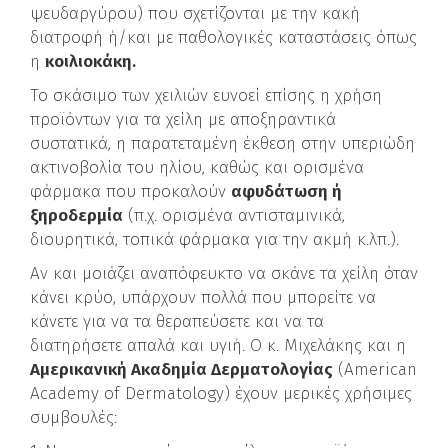
ψευδαργύρου) που σχετίζονται με την κακή
διατροφή ή/και με παθολογικές καταστάσεις όπως
η
κοιλιοκάκη.
Το σκάσιμο των χειλιών ευνοεί επίσης η χρήση
προϊόντων για τα χείλη με αποξηραντικά
συστατικά, η παρατεταμένη έκθεση στην υπεριώδη
ακτινοβολία του ηλίου, καθώς και ορισμένα
φάρμακα που προκαλούν
αφυδάτωση ή
ξηροδερμία
(π.χ. ορισμένα αντισταμινικά,
διουρητικά, τοπικά φάρμακα για την ακμή κ.λπ.).
Αν και μοιάζει αναπόφευκτο να σκάνε τα χείλη όταν
κάνει κρύο, υπάρχουν πολλά που μπορείτε να
κάνετε για να τα θεραπεύσετε και να τα
διατηρήσετε απαλά και υγιή. Ο κ. Μιχελάκης και η
Αμερικανική Ακαδημία Δερματολογίας
(American
Academy of Dermatology) έχουν μερικές χρήσιμες
συμβουλές: