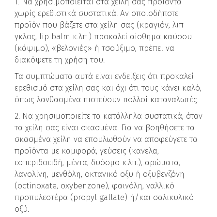
1. Να χρησιμοποιείται στα χείλη σας προϊόντα
χωρίς ερεθιστικά συστατικά. Αν οποιοδήποτε
προϊόν που βάζετε στα χείλη σας (κραγιόν, λιπ
γκλος, lip balm κ.λπ.) προκαλεί αίσθημα καύσου
(κάψιμο), «βελονιές» ή τσούξιμο, πρέπει να
διακόψετε τη χρήση του.
Τα συμπτώματα αυτά είναι ενδείξεις ότι προκαλεί
ερεθισμό στα χείλη σας και όχι ότι τους κάνει καλό,
όπως λανθασμένα πιστεύουν πολλοί καταναλωτές.
2. Να χρησιμοποιείτε τα κατάλληλα συστατικά, όταν
τα χείλη σας είναι σκασμένα. Για να βοηθήσετε τα
σκασμένα χείλη να επουλωθούν να αποφεύγετε τα
προϊόντα με καμφορά, γεύσεις (κανέλα,
εσπεριδοειδή, μέντα, δυόσμο κ.λπ.), αρώματα,
λανολίνη, μενθόλη, οκτανικό οξύ ή οξυβενζόνη
(octinoxate, oxybenzone), φαινόλη, γαλλικό
προπυλεστέρα (propyl gallate) ή/και σαλικυλικό
οξύ.