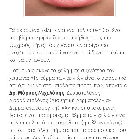
Τα σκασμένα χείλη είναι ένα πολύ συνηθισμένο
πρόβλημα. Εμφανίζονται συνήθως τους πιο
ψυχρούς μήνες του χρόνου, είναι σίγουρα
ενοχλητικά και μπορεί να είναι επώδυνα ή ακόμα
και να ματώνουν.
Γιατί όμως σκάνε τα χείλη μας συχνότερα τον
χειμώνα; «Το δέρμα των χειλιών είναι διαφορετικό
απ' ό,τι εκείνο στο υπόλοιπο πρόσωπο», απαντά ο
Δρ. Μάρκος Μιχελάκης,
Δερματολόγος-
Αφροδισιολόγος (Αισθητική Δερματολογία-
Δερματοχειρουργική). «Αν και οι υποκείμενες
δομές είναι παρόμοιες, το δέρμα των χειλιών είναι
πολύ πιο λεπτό και ευαίσθητο (ημιβλεννογόνος)
απ' ό,τι στα άλλα τμήματα του προσώπου και του
σώματος. Δεν διαθέτει επίσης σμηγματογόνους