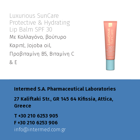
Luxurious SunCare
Protective & Hydrating
Lip Balm SPF 30
Με Κολλαγόνο, βούτυρο
Καριτέ, Jojoba oil,
Προβιταμίνη Β5, Βιταμίνη C
& E
Intermed S.A. Pharmaceutical Laboratories
27 Kaliftaki Str., GR 145 64 Κifissia, Attica,
Greece
Τ +30 210 6253 905
F +30 210 6253 906
info@intermed.com.gr