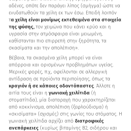
αδένες, οπότε δεν παράγει λίπος (σμήγμα) ώστε να
ενυδατωθούν τα χείλη εκ των έσω. Επειδή λοιπόν
τ
α χείλη είναι μονίμως εκτεθειμένα στα στοιχεία
της φύσης,
τον χειμώνα που κάνει κρύο και η
υγρασία στην ατμόσφαιρα είναι μειωμένη,
καθίστανται πιο επιρρεπή στην ξηρότητα, τα
σκασίματα και την απολέπιση».
Βέβαια, τα σκασμένα χείλη μπορεί να είναι
απόρροια και ορισμένων προβλημάτων υγείας.
Μερικές φορές, π.χ., οφείλονται σε αλλεργική
αντίδραση σε προϊόντα περιποίησης, όπως τα
κραγιόν ή σε κάποιες οδοντόπαστες
. Άλλοτε η
αιτία τους είναι η
γωνιακή χειλίτιδα
(ή
στοματίτιδα), μία διαταραχή που χαρακτηρίζεται
από κοκκίνισμα, απολέπιση (ξεφλούδισμα) ή
«σκισίματα» (σχισμές) στις γωνίες του στόματος. Η
γωνιακή χειλίτιδα αρχίζει από
διατροφικές
ανεπάρκειες
(κυρίως βιταμίνης Β2, σιδήρου και