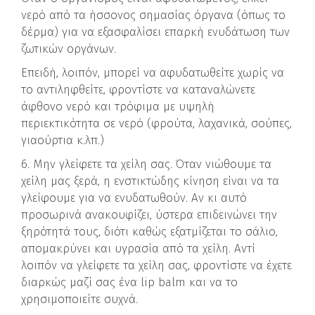
νερό από τα ήσσονος σημασίας όργανα (όπως το
δέρμα) για να εξασφαλίσει επαρκή ενυδάτωση των
ζωτικών οργάνων.
Επειδή, λοιπόν, μπορεί να αφυδατωθείτε χωρίς να
το αντιληφθείτε, φροντίστε να καταναλώνετε
άφθονο νερό και τρόφιμα με υψηλή
περιεκτικότητα σε νερό (φρούτα, λαχανικά, σούπες,
γιαούρτια κ.λπ.)
6. Μην γλείφετε τα χείλη σας. Όταν νιώθουμε τα
χείλη μας ξερά, η ενστικτώδης κίνηση είναι να τα
γλείφουμε για να ενυδατωθούν. Αν κι αυτό
προσωρινά ανακουφίζει, ύστερα επιδεινώνει την
ξηρότητά τους, διότι καθώς εξατμίζεται το σάλιο,
απομακρύνει και υγρασία από τα χείλη. Αντί
λοιπόν να γλείφετε τα χείλη σας, φροντίστε να έχετε
διαρκώς μαζί σας ένα lip balm και να το
χρησιμοποιείτε συχνά.