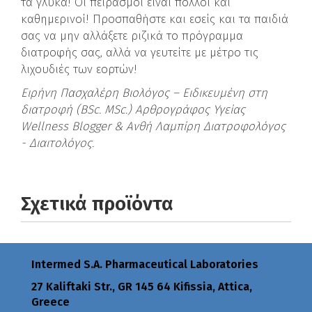
τα γλυκά! Οι πειρασμοί είναι πολλοί και
καθημερινοί! Προσπαθήστε και εσείς και τα παιδιά
σας να μην αλλάξετε ριζικά το πρόγραμμα
διατροφής σας, αλλά να γευτείτε με μέτρο τις
λιχουδιές των εορτών!
Ειρήνη Πασχαλέρη Βιολόγος – Ειδικευμένη στη
διατροφή (BSc. MSc.) Αρθρογράφος Υγείας
Wellness Blogger & Ανθή Λαμπίρη Διατροφολόγος
- Διαιτολόγος.
Σχετικά προϊόντα
Intermed S.A. Pharmaceutical Laboratories
27 Kaliftaki Str., GR 145 64 Κifissia, Attica,
Greece