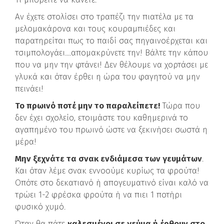
Αν έχετε στολίσει στο τραπέζι την πιατέλα με τα
μελομακάρονα και τους κουραμπιέδες και
παρατηρείται πως το παιδί σας πηγαινοέρχεται και
τσιμπολογάει....απομακρύνετε την! Βάλτε την κάπου
που να μην την φτάνει! Δεν θέλουμε να χορτάσει με
γλυκά και όταν έρθει η ώρα του φαγητού να μην
πεινάει!
Το πρωινό ποτέ μην το παραλείπετε!
Τώρα που
δεν έχει σχολείο, ετοιμάστε του καθημερινά το
αγαπημένο του πρωινό ώστε να ξεκινήσει σωστά η
μέρα!
Μην ξεχνάτε τα σνακ ενδιάμεσα των γευμάτων
.
Και όταν λέμε σνακ εννοούμε κυρίως τα φρούτα!
Οπότε στο δεκατιανό ή απογευματινό είναι καλό να
τρώει 1-2 φρέσκα φρούτα ή να πιει 1 ποτήρι
φυσικό χυμό.
Όταν θα πάτε
καλεσμένοι σε γεύμα ή έρθουν στο