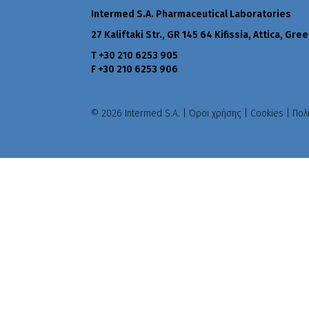
Intermed S.A. Pharmaceutical Laboratories
27 Kaliftaki Str., GR 145 64 Κifissia, Attica, Gre
Τ +30 210 6253 905
F +30 210 6253 906
© 2026 Intermed S.A. |
Όροι χρήσης
|
Cookies
|
Πολ