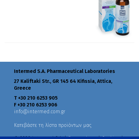
Intermed S.A. Pharmaceutical Laboratories
27 Kaliftaki Str., GR 145 64 Κifissia, Attica,
Greece
Τ +30 210 6253 905
F +30 210 6253 906
info@intermed.com.gr
Κατεβάστε τη λίστα προϊόντων μας
© 2026 Intermed S.A. |
Όροι χρήσης
|
Cookies
|