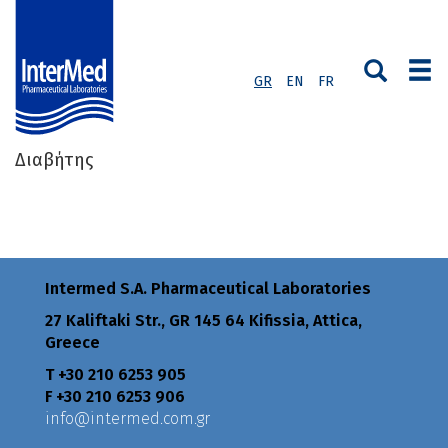
GR
EN
FR
Διαβήτης
Intermed S.A. Pharmaceutical Laboratories
27 Kaliftaki Str., GR 145 64 Κifissia, Attica,
Greece
Τ +30 210 6253 905
F +30 210 6253 906
info@intermed.com.gr