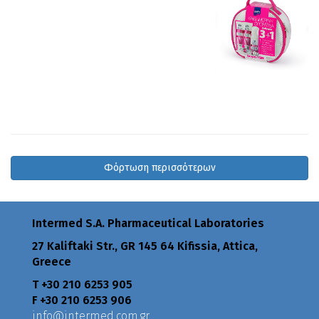
Φόρτωση περισσότερων
Intermed S.A. Pharmaceutical Laboratories
27 Kaliftaki Str., GR 145 64 Κifissia, Attica,
Greece
Τ +30 210 6253 905
F +30 210 6253 906
info@intermed.com.gr