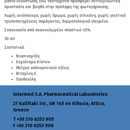
βαθιά ενυδάτωση, ενώ ταυτόχρονα προσφέρει αντιοξειδωτική
προστασία και βοηθά στην πρόληψη της φωτογήρανσης.
Χωρίς οινόπνευμα, χωρίς άρωμα, χωρίς σιλικόνη, χωρίς γενετικά
τροποποιημένους παράγοντες, δερματολογικά ελεγμένο.
Συσκευασία από ανακυκλωμένο πλαστικό 45%
30 ml
Συστατικά:
Νιασιναμίδη
Εκχύλισμα Κίστου
Μείγμα υαλουρονικού οξέως
Βιταμίνη Ε
Πανθενόλη
Intermed S.A. Pharmaceutical Laboratories
27 Kaliftaki Str., GR 145 64 Κifissia, Attica,
Greece
Τ +30 210 6253 905
F +30 210 6253 906