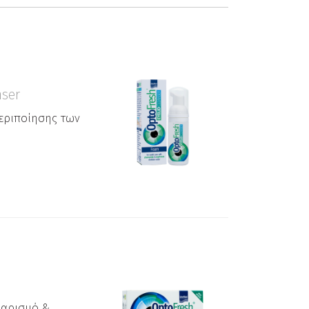
nser
εριποίησης των
θαρισμό &