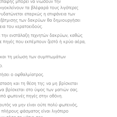
 επαφής μπορεί να νιώσουν την
ιγοκλείνουν τα βλέφαρά τους λιγότερες
νυδατώνεται επαρκώς η επιφάνεια των
εξάτμισης των δακρύων θα δημιουργήσει
ια του κερατοειδούς.
ε την ενστάλαξη τεχνητών δακρύων, καθώς
σε πηγές που εκπέμπουν ζεστό ή κρύο αέρα,
 και τη μείωση των συμπτωμάτων
ο.
τήσει ο οφθαλμίατρος.
ταση και τη θέση της: να μη βρίσκεται
α βρίσκεται στο ύψος των ματιών σας.
από φωτεινές πηγές στην οθόνη.
υτός να μην είναι ούτε πολύ φωτεινός,
ύ πλήρους φάσματος είναι λιγότερο