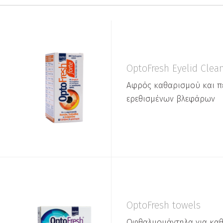
OptoFresh Eyelid Clea
Αφρός καθαρισμού και π
ερεθισμένων βλεφάρων
OptoFresh towels
Οφθαλμομάντηλα για κα