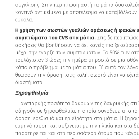
σύγκλισης. Στην περίπτωση αυτή τα μάτια δυσκολεύο
κοντινό αντικείμενο με αποτέλεσμα να καταβάλλουν
εύκολα.
Η χρήση των σωστών γυαλιών οράσεως ή φακών 
συμπτώματα του CVS στα μάτια.
Στις δε περιπτώσε
ασκήσεις θα βοηθήσουν να δει κανείς πιο ξεκούρασ
μέχρι την έναρξη των συμπτωμάτων. Το 50% των ατ
τουλάχιστον 3 ώρες την ημέρα μπροστά σε μια οθόν
κάποιο πρόβλημα με τα μάτια του. Γι’ αυτό τον λόγο
θεωρούν την όραση τους καλή, σωστό είναι να εξετ
διαστήματα.
Ξηροφθαλμία
Η ανεπαρκής ποσότητα δακρύων της δακρυϊκής στιβ
οδηγούν σε ξηροφθαλμία, η οποία συνοδεύεται από
όραση, ερεθισμό και ερυθρότητα στα μάτια. Η ξηροφ
εμμηνόπαυση και αυξάνεται με την ηλικία και στα 
παρατηρείται και στα περισσότερα άτομα που κάνο