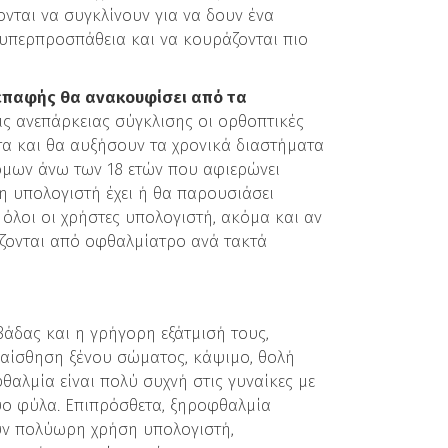
νται να συγκλίνουν για να δουν ένα
 υπερπροσπάθεια και να κουράζονται πιο
επαφής θα ανακουφίσει από τα
ις ανεπάρκειας σύγκλισης οι ορθοπτικές
τα και θα αυξήσουν τα χρονικά διαστήματα
όμων άνω των 18 ετών που αφιερώνει
η υπολογιστή έχει ή θα παρουσιάσει
 όλοι οι χρήστες υπολογιστή, ακόμα και αν
άζονται από οφθαλμίατρο ανά τακτά
άδας και η γρήγορη εξάτμισή τους,
 αίσθηση ξένου σώματος, κάψιμο, θολή
θαλμία είναι πολύ συχνή στις γυναίκες με
δύο φύλα. Επιπρόσθετα, ξηροφθαλμία
υν πολύωρη χρήση υπολογιστή,