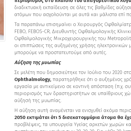
περιορισμός στο πλαίσιο του απαγορευτικού λόγ
διαδικτυακή εκπαίδευση σε όλες τις βαθμίδες αύξη
ατόμων που ασχολούνται με αυτά και μάλιστα επί π
Τα παραπάνω επισημαίνει ο Χειρουργός Οφθαλμίατ
FEBO, FEBOS-CR, Διευθυντής Οφθαλμολογικής Κλινι
Οφθαλμολογικής Μικροχειρουργικής του Metropolitan
οι επιπτώσεις της αυξημένης χρήσης ηλεκτρονικών 
μπορούμε να προστατευτούμε από αυτές.
Αύξηση της μυωπίας
Σε μελέτη που δημοσιεύτηκε τον Ιούλιο του 2020 σ
Ophthalmology,
παρατηρήθηκε ότι ο αυξημένος χρ
εργασία με αντικείμενο σε κοντινή απόσταση (π.χ. συ
περιορισμός των δραστηριοτήτων σε υπαίθριους χώρ
αύξησή της μυωπίας.
Η αύξηση αυτή αναμένεται να ενισχυθεί ακόμα περι
2050 εκτιμάται ότι 5 δισεκατομμύρια άτομα θα έ
προβλέψεις, τα υπουργεία Yγείας αρκετών χωρών και 