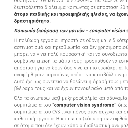
συστήνουν τον κανόνα των 20-20-20. Για κάθε 20 λε
δευτερόλεπτα διάλειμμα κοιτώντας σε απόσταση 20 π
άτομα παιδικής και προεφηβικής ηλικίας, να έχο
δραστηριότητα.
Κοπιωπία (κούραση των ματιών – computer vision 
Η πολύωρη εργασία μπροστά σε οθόνη και ειδικότε
αστιγματισμό και πρεσβυωπία και δεν χρησιμοποιο
μπορεί να γίνει πολύ κουραστική και να συνοδεύετ
συμβαίνει επειδή τα μάτια τους προσπαθούν να εστι
απόσταση για να δουν όσο γίνεται πιο ευδιάκριτα. Τ
αναφέρθηκαν παραπάνω, πρέπει να καταβάλλουν με
Αυτό έχει ως συνέπεια να θολώνει η όρασή τους μετ
βλέφαρα τους και να έχουν πονοκέφαλο μετά από τ
Όλα τα ανωτέρω μαζί με ξηροφθαλμία και αδυναμία
συμπτώματα του “
computer vision syndrome”
όπως
συμπτώματα του CVS είναι πόνος στον αυχένα και σ
καθιστική εργασία. Η κοπιωπία (κόπωση των οφθαλ
σε άτομα που δεν έχουν κάποια διαθλαστική ανωμαλ