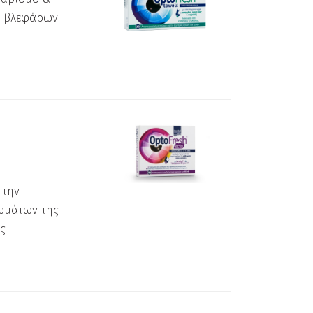
ν βλεφάρων
 την
ωμάτων της
ς