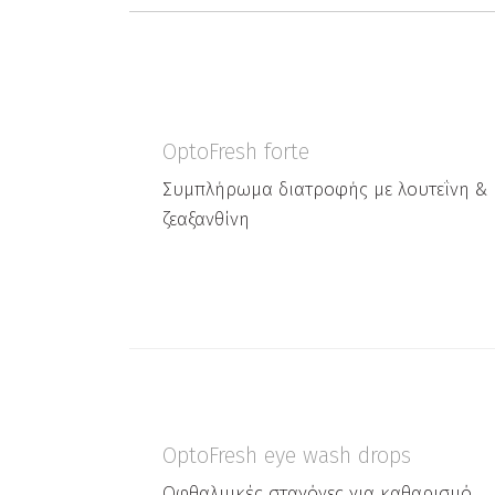
OptoFresh forte
Συμπλήρωμα διατροφής με λουτεΐνη &
ζεαξανθίνη
OptoFresh eye wash drops
Οφθαλμικές σταγόνες για καθαρισμό,