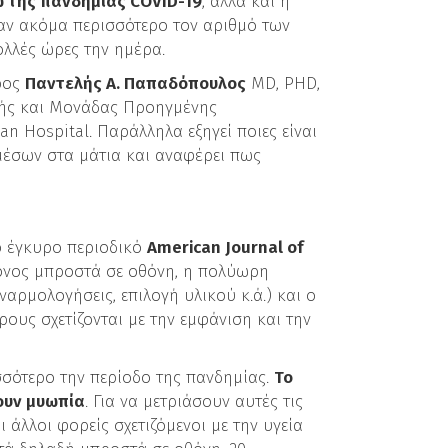
ω της πανδημίας COVID-19
, αλλά και η
σαν ακόμα περισσότερο τον αριθμό των
ολλές ώρες την ημέρα.
ρος
Παντελής Α. Παπαδόπουλος
MD, PHD,
κής και Μονάδας Προηγμένης
 Hospital. Παράλληλα εξηγεί ποιες είναι
μέσων στα μάτια και αναφέρει πως
το έγκυρο περιοδικό
American Journal of
όνος μπροστά σε οθόνη, η πολύωρη
ναρμολογήσεις, επιλογή υλικού κ.ά.) και ο
ους σχετίζονται με την εμφάνιση και την
σσότερο την περίοδο της πανδημίας.
Το
χουν μυωπία
. Για να μετριάσουν αυτές τις
άλλοι φορείς σχετιζόμενοι με την υγεία