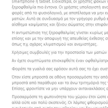
smartphone ή tablet. Ειδικότερα, οι χρήστες φακών
ξηροφθαλμία πιο έντονα. Οι χρήστες υπολογιστή ανο
φορές από το φυσιολογικό, με αποτέλεσμα να μην ε
ματιών. Αυτό σε συνδυασμό με τον γρήγορο ρυθμό 
αίσθημα καψίματος και ξένου σώματος στην επιφάνε
Η αντιμετώπιση της ξηροφθαλμίας γίνεται κυρίως μ
επίσης και με την αποφυγή της απευθείας έκθεσης 
όπως π.χ. σχάρες κλιματισμού και ανεμιστήρες.
Χρήσιμες συμβουλές για την προστασία των ματιών
Αν έχετε συμπτώματα επισκεφθείτε έναν οφθαλμίατρ
Φοράτε τα γυαλιά σας εφόσον αυτό σας το έχει συσ
Όταν είστε μπροστά σε οθόνη προσαρμόστε την απόσ
μπροστά από παράθυρο και το άνω τριτημόριό της ν
Επίσης, φροντίστε να μην υπάρχουν αντανακλάσεις 
Προσαρμόστε τη φωτεινότητα του χώρου έτσι ώστε α
αλλά ούτε και πολύ σκοτεινός. Οι λάμπες φθορισμο