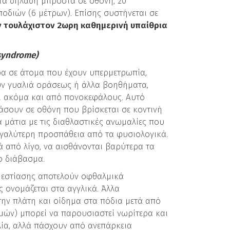
πτά δηλαδή μπροστά σε οθόνη, 20
οδιών (6 μέτρων). Επίσης συστήνεται σε
υν τουλάχιστον 2ωρη καθημερινή υπαίθρια
syndrome)
ρα σε άτομα που έχουν υπερμετρωπία,
ύν γυαλιά οράσεως ή άλλα βοηθήματα,
αι ακόμα και από πονοκεφάλους. Αυτό
άσουν σε οθόνη που βρίσκεται σε κοντινή
α μάτια με τις διαθλαστικές ανωμαλίες που
γαλύτερη προσπάθεια από τα φυσιολογικά.
ά από λίγο, να αισθάνονται βαρύτερα τα
ο διάβασμα.
 εστίασης αποτελούν οφθαλμικά
 ονομάζεται στα αγγλικά. Άλλα
την πλάτη και οίδημα στα πόδια μετά από
μών) μπορεί να παρουσιαστεί νωρίτερα και
ία, αλλά πάσχουν από ανεπάρκεια