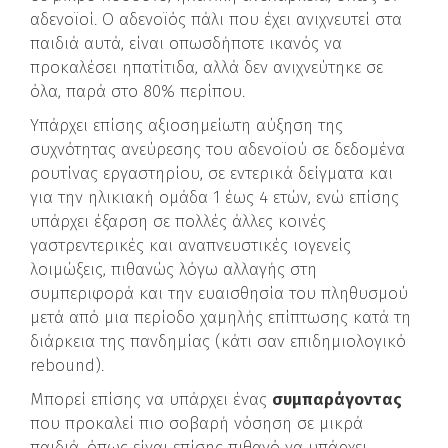
αδενοϊοί. Ο αδενοϊός πάλι που έχει ανιχνευτεί στα
παιδιά αυτά, είναι οπωσδήποτε ικανός να
προκαλέσει ηπατίτιδα, αλλά δεν ανιχνεύτηκε σε
όλα, παρά στο 80% περίπου.
Υπάρχει επίσης αξιοσημείωτη αύξηση της
συχνότητας ανεύρεσης του αδενοϊού σε δεδομένα
ρουτίνας εργαστηρίου, σε εντερικά δείγματα και
για την ηλικιακή ομάδα 1 έως 4 ετών, ενώ επίσης
υπάρχει έξαρση σε πολλές άλλες κοινές
γαστρεντερικές και αναπνευστικές ιογενείς
λοιμώξεις, πιθανώς λόγω αλλαγής στη
συμπεριφορά και την ευαισθησία του πληθυσμού
μετά από μια περίοδο χαμηλής επίπτωσης κατά τη
διάρκεια της πανδημίας (κάτι σαν επιδημιολογικό
rebound).
Μπορεί επίσης να υπάρχει ένας
συμπαράγοντας
που προκαλεί πιο σοβαρή νόσηση σε μικρά
παιδιά, όπως είναι επίσης πιθανό να υπάρχει