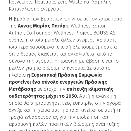
Recyclable, Reusable, Zero Waste και Χαμηλής
Κατανάλωσης Ενέργειας.
Η βραδιά των βραβείων ξεκίνησε με τον χαιρετισμό
της
Άννας Μαρίας Παπίρ
η, Wellness Editor –
Author, Co-Founder Wellness Project, BOUSSIAS
events, η οποία μεταξύ άλλων ανέφερε: «Είμαστε
ιδιαίτερα χαρούμενοι επειδή βλέπουμε έμπρακτα
ότι ο θεσμός διαχέεται και αγκαλιάζεται από το
σύνολο της αγοράς. Η πράσινη μετάβαση είναι το
μέλλον για μια βιώσιμη οικονομία. Σε αυτό το
πλαίσιο
η Ευρωπαϊκή Πράσινη Συμφωνία
προτείνει ένα σύνολο ενεργειών Πράσινης
Μετάβασης
με στόχο την
επίτευξη κλιματικής
ουδετερότητας μέχρι το 2050.
Αυτή η ανάγκη η
οποία θα δημιουργήσει νέες ευκαιρίες στην αγορά
άγγιξε και τη χώρα μας η οποία κινείται σε αυτή τη
τροχιά ενθαρρύνοντας για την υιοθέτηση και
εφαρμογή καλών πρακτικών βιώσιμης ανάπτυξης