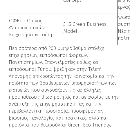
Concept
& απ
εργα
Φωτο
ΟΦΕΤ - Όμιλος
3.1.5 Green Business
συστ
Φαρμακευτικών
Model
Νέα 
Επιχειρήσεων Τσέτη.
πολιτ
Περισσότερα από 200 υψηλόβαθμα στελέχη
επιχειρήσεων, εκπρόσωποι Φορέων,
Πανεπιστημίων, Επαγγελματίες καθώς και
εκπρόσωποι Τύπου, βρέθηκαν στην Τελετή
Απονομής, επικροτώντας την καινοτομία και την
ποιότητα των βραβευμένων υποψηφιοτήτων των
εταιρειών που συνδυάζουν τις κατάλληλες
προϋποθέσεις βιωσιμότητας και αειφορίας με την
ανάπτυξη της επιχειρηματικότητας και την
περιβαλλοντική προστασία, προσφέροντας
βιώσιμες τεχνολογίες και πρακτικές, αλλά και
προϊόντα που θεωρούνται Green, Eco-friendly,