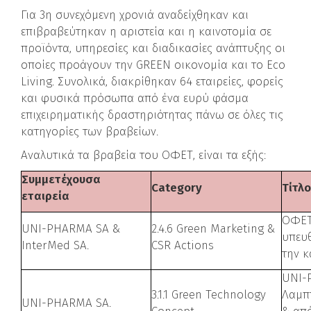
Για 3η συνεχόμενη χρονιά αναδείχθηκαν και
επιβραβεύτηκαν η αριστεία και η καινοτομία σε
προϊόντα, υπηρεσίες και διαδικασίες ανάπτυξης οι
οποίες προάγουν την GREEN οικονομία και το Eco
Living. Συνολικά, διακρίθηκαν 64 εταιρείες, φορείς
και φυσικά πρόσωπα από ένα ευρύ φάσμα
επιχειρηματικής δραστηριότητας πάνω σε όλες τις
κατηγορίες των βραβείων.
Αναλυτικά τα βραβεία του ΟΦΕΤ, είναι τα εξής:
Συμμετέχουσα
Category
Τίτλ
εταιρεία
ΟΦΕΤ
UNI-PHARMA SA &
2.4.6 Green Marketing &
υπευ
InterMed SA.
CSR Actions
την κ
UNI-
3.1.1 Green Technology
Λαμπτ
UNI-PHARMA SA.