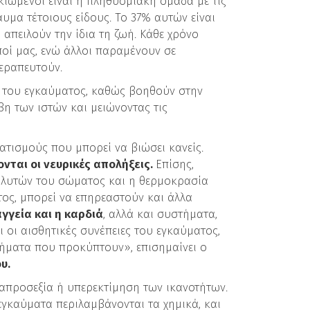
κιωμένοι είναι η πληθυσμιακή ομάδα με τις
υμα τέτοιους είδους. Το 37% αυτών είναι
απειλούν την ίδια τη ζωή. Κάθε χρόνο
οί μας, ενώ άλλοι παραμένουν σε
θεραπευτούν.
η του εγκαύματος, καθώς βοηθούν στην
η των ιστών και μειώνοντας τις
ατισμούς που μπορεί να βιώσει κανείς.
ται οι νευρικές απολήξεις.
Επίσης,
ολυτών του σώματος και η θερμοκρασία
τος, μπορεί να επηρεαστούν και άλλα
γγεία και η καρδιά
, αλλά και συστήματα,
αι οι αισθητικές συνέπειες του εγκαύματος,
ήματα που προκύπτουν», επισημαίνει ο
υ.
απροσεξία ή υπερεκτίμηση των ικανοτήτων.
εγκαύματα περιλαμβάνονται τα χημικά, και