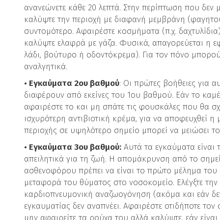
ανανεώνετε κάθε 20 λεπτά. Στην περίπτωση που δεν 
καλύψτε την περιοχή με διαφανή μεμβράνη (φαγητού
συντομότερο. Αφαιρέστε κοσμήματα (π.χ. δαχτυλίδια
καλύψτε ελαφρά με γάζα. Φυσικά, απαγορεύεται η 
λάδι, βούτυρο ή οδοντόκρεμα). Για τον πόνο μπορ
αναλγητικά.
• Εγκαύματα 2ου βαθμού
: Οι πρώτες βοήθειες για 
διαφέρουν από εκείνες του 1ου βαθμού. Εάν το καμ
αφαιρέστε το και μη σπάτε τις φουσκάλες που θα σχ
ισχυρότερη αντιβιοτική κρέμα, για να αποφευχθεί 
περιοχής σε υψηλότερο σημείο μπορεί να μειώσει το
• Εγκαύματα 3ου βαθμού:
Αυτά τα εγκαύματα είναι 
απειλητικά για τη ζωή. Η απομάκρυνση από το σημεί
ασθενοφόρου πρέπει να είναι το πρώτο μέλημα του 
μεταφορά του θύματος στο νοσοκομείο. Ελέγξτε την
καρδιοπνευμονική αναζωογόνηση (ακόμα και εάν δεν
εγκαυματίας δεν αναπνέει. Αφαιρέστε οτιδήποτε τον 
μην αφαιρείτε τα ρούχα του αλλά καλύψτε, εάν είναι