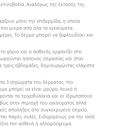
κτινοβολία. Αναλόγως της έκτασης της
εάζουν μόνο την επιδερμίδα, η οποία
α πιο μικρά από όλα τα εγκαύματα.
έρες. Το δέρμα μπορεί να ξεφλουδίσει και
το χόριο και ο ασθενής εμφανίζει στο
εωρούνται ήσσονος σημασίας και όταν
ε τρεις εβδομάδες, δημιουργώντας ελάχιστα
στα 3 στρώματα του δέρματος: την
ρμα μπορεί να είναι μαύρο, λευκό ή
ονται τα τριχοθυλάκια και οι ιδρωτοποιοί
ιβώς στην περιοχή του εγκαύματος αλλά
κές απολήξεις στο συγκεκριμένο σημείο.
αι παχιές ουλές. Ενδεχομένως για την ίασή
ίδιο τον ασθενή ή αλλομόσχευμα.