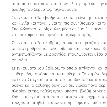
αυτά που προκύπτουν από τον ηλεκτρισμό και την α
βλάβης του δέρματος, ταξινομούνται:
Σε εγκαύματα 1ου βαθμού, τα οποία είναι ήπια, επηρ
κοκκινίζει και πονά. Είναι τα πιο συνηθισμένα και τ
Επουλώνονται χωρίς ουλές μέσα σε δύο έως πέντε ημ
να προκύψει προσωρινός αποχρωματισμός.
Σε εγκαύματα 2ου βαθμού, τα οποία επηρεάζουν και 
σημείο ερυθρότητα, πόνο, οίδημα και φουσκάλες. Θ
αντιμετωπίζονται με φροντίδα, επουλώνονται μέσα σ
σημάδια.
Σε εγκαύματα 3ου βαθμού, τα οποία εκτίνονται και 
επιδερμίδα, το χόριο και το υπόδερμα. Το καμένο δέ
κόκκινο. Σε εγκαύματα αυτού του βαθμού καταστρέφ
αδένες και ο ασθενής συνήθως δεν νιώθει πόνο ακρ
πλησίον αυτής, καθώς έχουν υποστεί βλάβη οι νευρι
Καθώς τα εγκαύματα αυτά επουλώνονται, σχηματίζοντ
τους να απαιτηθεί μεταμόσχευση δέρματος, από τον 