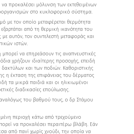
ί να προκαλέσει μόλυνση των εκτεθειμένων
κροοργανισμών στο κυκλοφορικό σύστημα.
θμό με τον οποίο μεταφέρεται θερμότητα
εξαρτάται από τη θερμική ικανότητα του
 με αυτόν, τον συντελεστή μεταφοράς και
πικών ιστών.
 μπορεί να επηρεάσουν τις αναπνευστικές
πόδια χρήζουν ιδιαίτερης προσοχής, επειδή
 δακτύλων και των ποδιών. Καθοριστικής
ης η έκταση της επιφάνειας του δέρματος
ειδή τα μικρά παιδιά και οι ηλικιωμένοι
ετικές διαδικασίες επούλωσης.
 αναλόγως του βαθμού τους, ο δρ Στάμου
καμένη περιοχή κάτω από τρεχούμενο
μπορεί να προκαλέσει περαιτέρω βλάβη. Εάν
σα από πανί χωρίς χνούδι, την οποία να