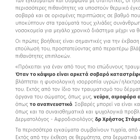
των εγκαυμάτων και σύμφωνα με στατιστικές, οι ηλι
περισσότερες πιθανότητες να υποστούν θερμικό έγκα
σοβαρά και σε ορισμένες περιπτώσεις σε βαθμό που 
υποκύπτουν στα τραύματά τους χιλιάδες συνάνθρωπ
νοσοκομεία για μεγάλο χρονικό διάστημα μέχρι να 
Οι πρώτες βοήθειες είναι σημαντικές για την έκβασ
επούλωσή του, προστατεύοντας από περαιτέρω βλάβ
πιθανότητες επιπλοκών.
«Πρόκειται για έναν από τους πιο επώδυνους τραυμ
Όταν το κάψιμο είναι αρκετά σοβαρό καταστρέφον
βλάπτεται η φυσιολογική ισορροπία υγρών/ηλεκτρ
του. Εκτός από τον ίδιο τον τραυματισμό του δέρμα
όργανα του σώματος, όπως μυς,
νεύρα, αιμοφόρα α
όπως
το αναπνευστικό
. Σοβαρές μπορεί να είναι κ
όπως και τα συναισθηματικά και ψυχολογικά προβλ
Δερματολόγος - Αφροδισιολόγος
δρ Χρήστος Στάμο
Τα περισσότερα εγκαύματα συμβαίνουν τυχαία, από 
Εκτός από την έκθεση σε θερμότητα, στα δερματικά 