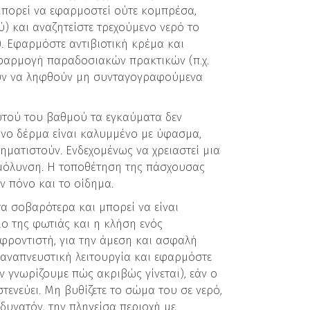
μπορεί να εφαρμοστεί ούτε κομπρέσα,
) και αναζητείστε τρεχούμενο νερό το
). Εφαρμόστε αντιβιοτική κρέμα και
εφαρμογή παραδοσιακών πρακτικών (π.χ.
ούν να ληφθούν μη συνταγογραφούμενα
αυτού του βαθμού τα εγκαύματα δεν
ένο δέρμα είναι καλυμμένο με ύφασμα,
ηματιστούν. Ενδεχομένως να χρειαστεί μια
η μόλυνση. Η τοποθέτηση της πάσχουσας
ν πόνο και το οίδημα.
τα σοβαρότερα και μπορεί να είναι
ο της φωτιάς και η κλήση ενός
φροντιστή, για την άμεση και ασφαλή
 αναπνευστική λειτουργία και εφαρμόστε
 γνωρίζουμε πώς ακριβώς γίνεται), εάν ο
στενεύει. Μη βυθίζετε το σώμα του σε νερό,
 δυνατόν, την πληγείσα περιοχή με