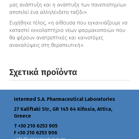
μας ανάπτυξη και η ανάπτυξη των πανεπιστημίων
αποτελεί ένα αλληλένδετο ταξίδι».
Ευχήθηκε τέλος, «η αίθουσα που εγκαινιάζουμε να
καταστεί εκκολαπτήριο νέων φαρμακοποιών που
θα φέρουν ανατρεπτικές και καινοτόμες
ανακαλύψεις στη θεραπευτική».
Σχετικά προϊόντα
Intermed S.A. Pharmaceutical Laboratories
27 Kaliftaki Str., GR 145 64 Κifissia, Attica,
Greece
Τ +30 210 6253 905
F +30 210 6253 906