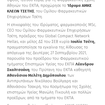
Αθηνών του ΕΚΠΑ, προχώρησε το
Ίδρυμα ΑΜΚΕ
ΚΛΕΩΝ ΤΣΕΤΗΣ
, του Ομίλου Φαρμακευτικών
Επιχειρήσεων Τσέτη.
Η επικεφαλής του Ιδρύματος, φαρμακοποιός MSc,
CEO του Ομίλου Φαρμακευτικών Επιχειρήσεων
Τσέτη, πρόεδρος του Global Compact Network
Hellas, και μέλος ΔΣ του ΣΕΒ κυρία
Ιουλία Τσέτη,
πραγματοποίησε τα εγκαίνια της Αίθουσας το
απόγευμα της Δευτέρας 27 Σεπτεμβρίου 2021,
παρουσία του προέδρου του Φαρμακευτικού
τμήματος Επιστημών Υγείας του ΕΚΠΑ
Λέανδρου
Σκαλτσούνη
, του Πρύτανη του ΕΚΠΑ καθηγητή
Αθανάσιου Μελέτη Δημόπουλου
, των
Αντιπρυτάνεων Νικόλαου Βούλγαρη και
Αθανάσιου Τσακρή, του Κοσμήτωρα της Σχολής
επιστημών Υγείας Μανώλη Πικουλή και πολλών
προέδρων, από τα τμήματα του ΕΚΠΑ.