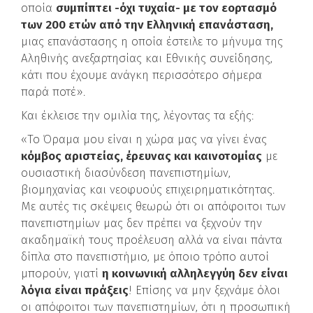
οποία
συμπίπτει -όχι τυχαία- με τον εορτασμό
των 200 ετών από την Ελληνική επανάσταση,
μιας επανάστασης η οποία έστειλε το μήνυμα της
Αληθινής ανεξαρτησίας και Εθνικής συνείδησης,
κάτι που έχουμε ανάγκη περισσότερο σήμερα
παρά ποτέ».
Και έκλεισε την ομιλία της, λέγοντας τα εξής:
«Το Όραμα μου είναι η χώρα μας να γίνει ένας
κόμβος αριστείας, έρευνας και καινοτομίας
με
ουσιαστική διασύνδεση πανεπιστημίων,
βιομηχανίας και νεοφυούς επιχειρηματικότητας.
Με αυτές τις σκέψεις θεωρώ ότι οι απόφοιτοι των
πανεπιστημίων μας δεν πρέπει να ξεχνούν την
ακαδημαϊκή τους προέλευση αλλά να είναι πάντα
δίπλα στο πανεπιστήμιο, με όποιο τρόπο αυτοί
μπορούν, γιατί
η κοινωνική αλληλεγγύη δεν είναι
λόγια είναι πράξεις
! Επίσης να μην ξεχνάμε όλοι
οι απόφοιτοι των πανεπιστημίων, ότι η προσωπική