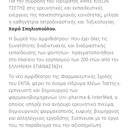
Για την συμβολή του Ιδρύματος ΑΜΚΕ ΚΛΕΩΝ
ΤΣΕΤΗΣ στις ερευνητικές και εκπαιδευτικές
ενέργειες της πανεπιστημιακής κοινότητας, μίλησε
η καθηγήτρια Ιατροδικαστικής και Τοξικολογίας
Χαρά Σπηλιοπούλου.
Η δωρεά του αμφιθεάτρου- που έχει όλες τις
δυνατότητες διαδικτυακής και διαδραστικής
εκπαίδευσης των φοιτητών- πραγματοποιήθηκε
στο πλαίσιο του εορτασμού των 200 ετών από την
ΕΛΛΗΝΙΚΗ ΕΠΑΝΑΣΤΑΣΗ.
Το νέο αμφιθέατρο της Φαρμακευτικής Σχολής
του ΕΚΠΑ, φέρει το όνομα «Ίδρυμα Κλέων Τσέτης»,
εμπνευστή και δημιουργού των
φαρμακοβιομηχανιών Uni-pharma & InterMed, ο
οποίος υπήρξε ένα ανήσυχο ερευνητικό πνεύμα,
δημιουργικός φαρμακοποιός, ευφυής βιομήχανος
και αλληλέγγυος εργοδότης. Ενέπνευσε με το έργο
του, το παράδειγμά του, την αξιοσημείωτη