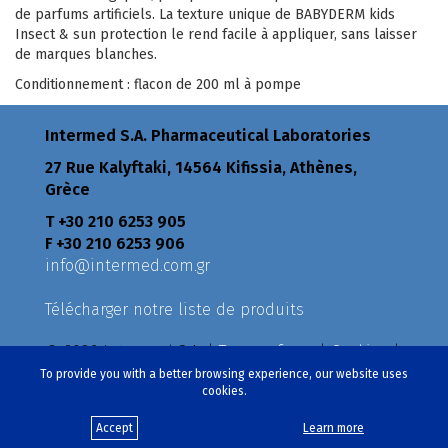
de parfums artificiels. La texture unique de BABYDERM kids
Insect & sun protection le rend facile à appliquer, sans laisser
de marques blanches.
Conditionnement : flacon de 200 ml à pompe
Intermed S.A. Pharmaceutical Laboratories
27 Rue Kalyftaki, 14564 Kifissia, Athènes,
Grèce
Τ +30 210 6253 905
F +30 210 6253 906
info@intermed.com.gr
Télécharger notre liste de produits
© 2026 Intermed S.A. |
Terms of use
|
Cookies
|
Privacy Policy
|
Policies
To provide you with a better browsing experience, our website uses
cookies.
Créé par
eproductions
Accept
Learn more