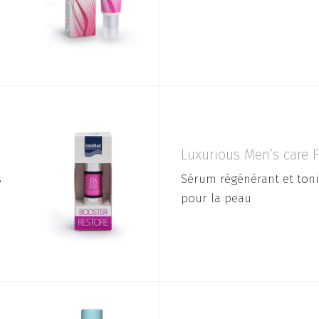
Luxurious Men’s care 
s
Sérum régénérant et tonif
pour la peau