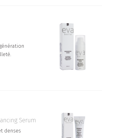
génération
leté.
hancing Serum
et denses