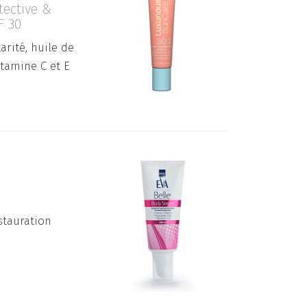
tective &
F 30
arité, huile de
itamine C et E
stauration