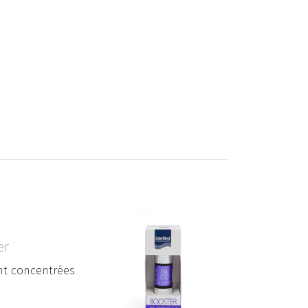
er
nt concentrées