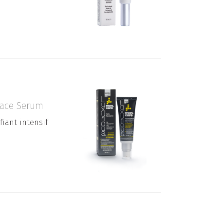
Face Serum
iant intensif