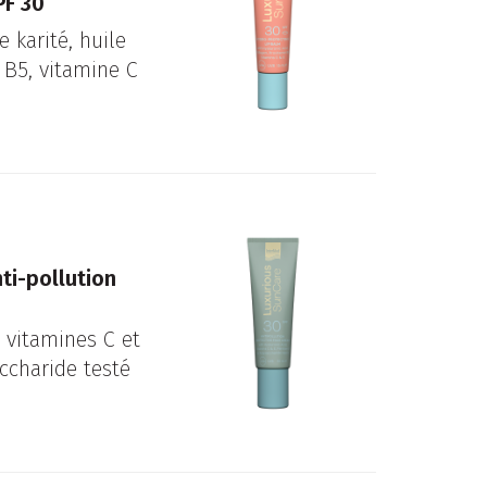
PF 30
 karité, huile
 B5, vitamine C
ti-pollution
, vitamines C et
ccharide testé
.