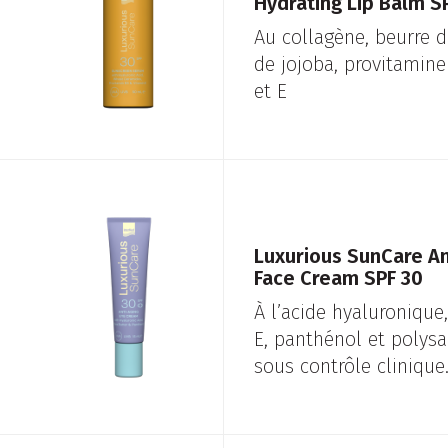
Hydrating Lip Balm S
Au collagène, beurre de
de jojoba, provitamine
et E
Luxurious SunCare An
Face Cream SPF 30
À l’acide hyaluronique
E, panthénol et polysa
sous contrôle clinique