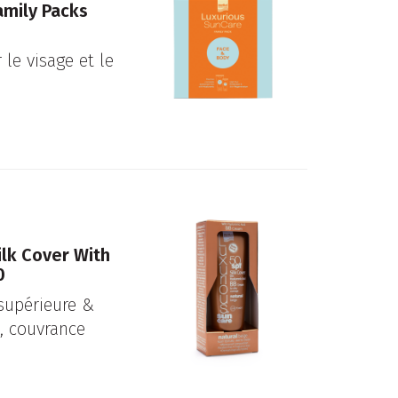
amily Packs
 le visage et le
ilk Cover With
0
 supérieure &
, couvrance