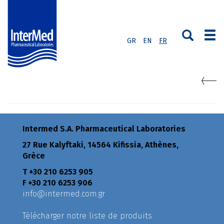
GR
EN
FR
Intermed S.A. Pharmaceutical Laboratories
27 Rue Kalyftaki, 14564 Kifissia, Athènes,
Grèce
Τ +30 210 6253 905
F +30 210 6253 906
info@intermed.com.gr
Télécharger notre liste de produits