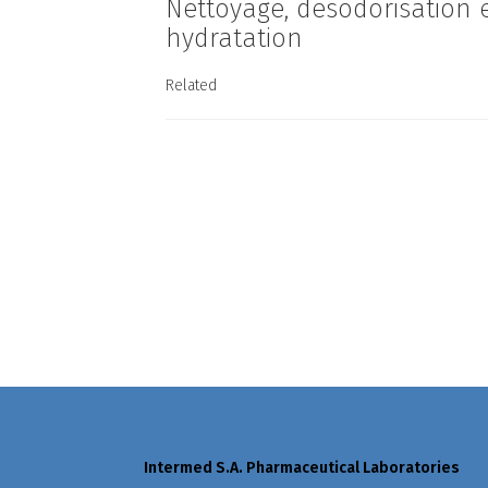
Nettoyage, désodorisation 
hydratation
Related
Intermed S.A. Pharmaceutical Laboratories