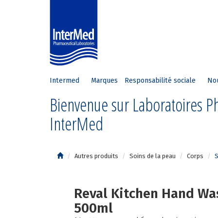
Intermed
Marques
Responsabilité sociale
No
Bienvenue sur Laboratoires 
InterMed
Autres produits
Soins de la peau
Corps
S
Reval Kitchen Hand W
500ml