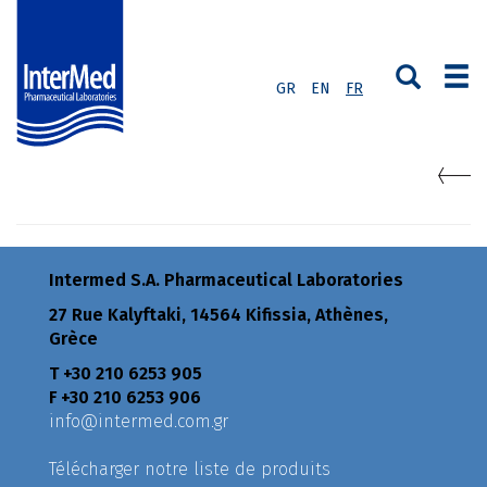
GR
EN
FR
Intermed S.A. Pharmaceutical Laboratories
27 Rue Kalyftaki, 14564 Kifissia, Athènes,
Grèce
Τ +30 210 6253 905
F +30 210 6253 906
info@intermed.com.gr
Télécharger notre liste de produits