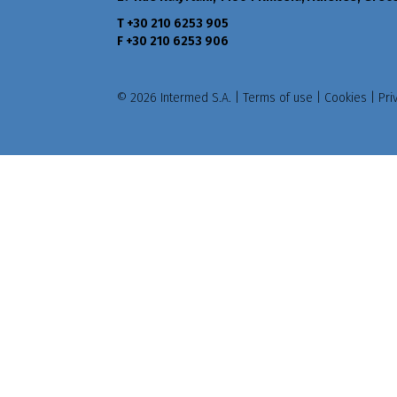
Τ +30 210 6253 905
F +30 210 6253 906
© 2026 Intermed S.A. |
Terms of use
|
Cookies
|
Pri