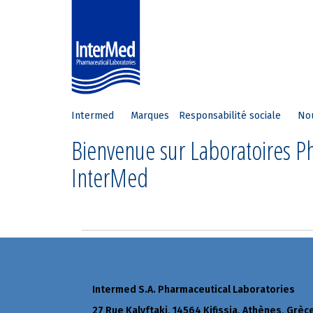
Intermed
Marques
Responsabilité sociale
No
Bienvenue sur Laboratoires 
InterMed
Intermed S.A. Pharmaceutical Laboratories
27 Rue Kalyftaki, 14564 Kifissia, Athènes, Grèc