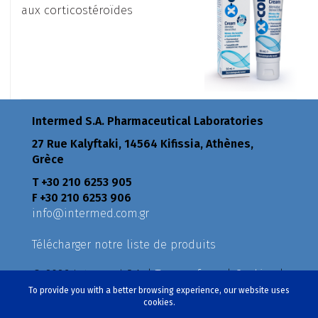
aux corticostéroïdes
Intermed S.A. Pharmaceutical Laboratories
27 Rue Kalyftaki, 14564 Kifissia, Athènes,
Grèce
Τ +30 210 6253 905
F +30 210 6253 906
info@intermed.com.gr
Télécharger notre liste de produits
© 2026 Intermed S.A. |
Terms of use
|
Cookies
|
Privacy Policy
|
Policies
To provide you with a better browsing experience, our website uses
cookies.