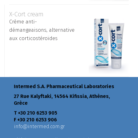
X-Cort cream
Crème anti-
démangeaisons, alternative
aux corticostéroïdes
Intermed S.A. Pharmaceutical Laboratories
27 Rue Kalyftaki, 14564 Kifissia, Athènes,
Grèce
Τ +30 210 6253 905
F +30 210 6253 906
info@intermed.com.gr