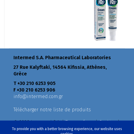
Intermed S.A. Pharmaceutical Laboratories
27 Rue Kalyftaki, 14564 Kifissia, Athènes,
Grèce
Τ +30 210 6253 905
F +30 210 6253 906
info@intermed.com.gr
Télécharger notre liste de produits
© 2026 Intermed S.A. |
Terms of use
|
Cookies
|
Privacy Policy
|
Policies
To provide you with a better browsing experience, our website uses