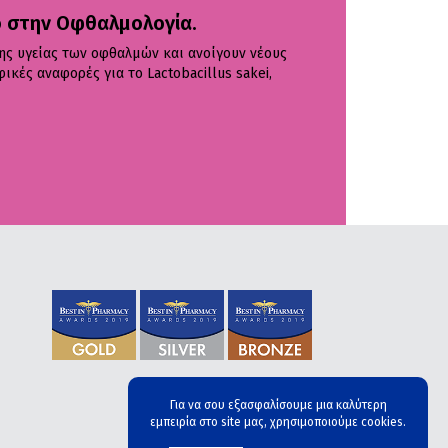
 στην Οφθαλμολογία.
Η UNI-P
ης υγείας των οφθαλμών και ανοίγουν νέους
Συνεχίζονται οι προσ
κές αναφορές για το Lactobacillus sakei,
θνητότητας και νοσηρ
Για να σου εξασφαλίσουμε μια καλύτερη
εμπειρία στο site μας, χρησιμοποιούμε cookies.