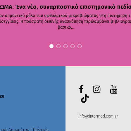
ΜΑ: Ένα νέο, συναρπαστικό επιστημονικό πεδίο
ον σημαντικό ρόλο του οφθαλμικού μικροβιώματος στη διατήρηση τ
σεγγίσεις. Η πρόσφατη διεθνής ανασκόπηση περιλαμβάνει βιβλιογραφι
βασικό...
ece
info@intermed.com.gr
ιτική Απορρήτου
|
Πολιτικές